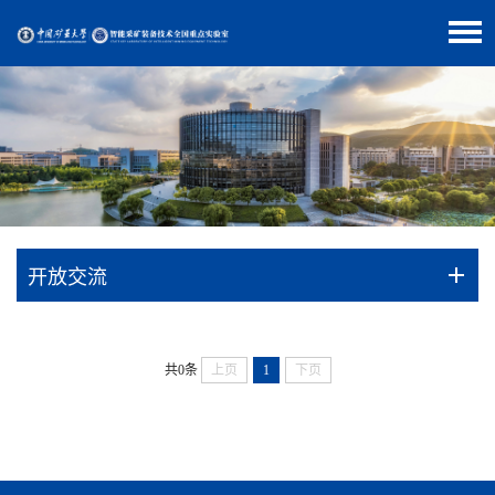
开放交流
共0条
上页
1
下页