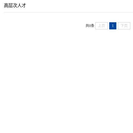
高层次人才
共0条
上页
1
下页