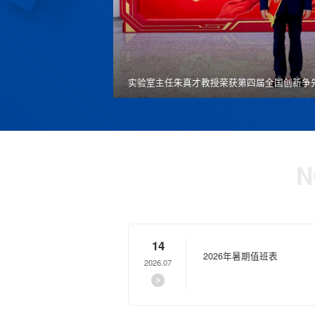
记龚维芳一行来实验室调
实验室主任朱真才教授荣获第四届全国创新争
N
14
2026年暑期值班表
2026.07