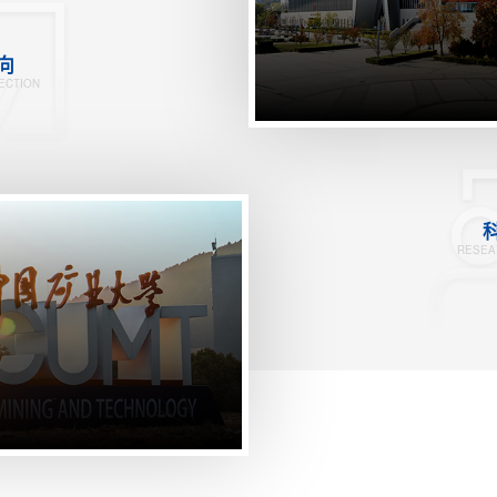
向
ECTION
RESEA