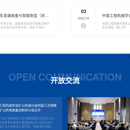
03
究生高端装备与智能制造（状态
中国工程机械学
2025.04
论坛的一号通知
装备创新研讨会
的学术交流，加强状态监测与智能诊断方
中国工程机械学会矿
交流与合作的平台。兹定于2025...
会议通知（第二轮）（20
OPEN COMMUNICATION
开放交流
工程机械学会矿山机械分会四届三次理事
矿山机电装备创新研讨会召开
国矿业大学副校长王忠宾教授致辞实验室主任、
分会理事长朱真才教授致辞4月19日至20日，
国矿业大学机电工程学院、智能采矿装备...