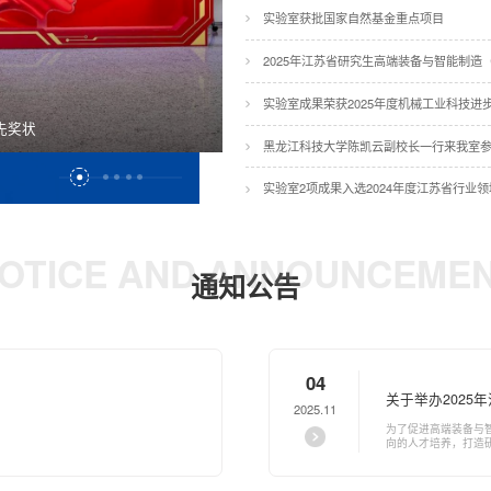
实验室获批国家自然基金重点项目
实验室成果荣获2025年度机械工业科技进
先奖状
实验室首届学术委员会暨战略咨询委员
黑龙江科技大学陈凯云副校长一行来我室
实验室2项成果入选2024年度江苏省行业
OTICE AND ANNOUNCEME
通知公告
04
关于举办202
2025.11
监测与智能诊断
为了促进高端装备与
向的人才培养，打造研究