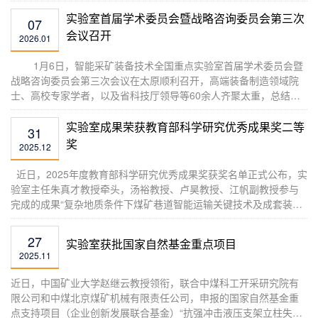
国家级重要科技奖项，由人力资源社会保障部、中国科学技术协
会、科学技术部、国务院国有资产监督管理委员会联合组织评选，
实验室首届学术委员会暨战略咨询委员会第三次
07
每三年评选一次，旨在表彰在科技创新、技术突破、成果转化及科
会议召开
2026.01
学普及等方面作出突出贡献的先进集体和先进个人。朱...
​​ 1月6日，智能采矿装备技术全国重点实验室首届学术委员会暨
战略咨询委员会第三次会议在太原顺利召开，高端装备制造领域院
士、高校专家学者，以及省科技厅领导等60余人齐聚太重，总结实
验室阶段性成效，研讨下一步创新路径。实验室学术委员会主任谭
建荣院士，战略咨询委员会名誉主任郭东明院士、主任陈学东院
实验室成果荣获教育部科学研究优秀成果奖二等
31
士，实验室主任黄庆学院士等10位院士出席会议。中国矿业大学科
奖
2025.12
研院副院长李亭，中国矿业大学智能采矿装备技...
​ 近日，2025年度教育部科学研究优秀成果奖获奖名单正式公布，实
验室主任朱真才教授牵头，汤裕教授、卢昊教授、江帆副教授参与
完成的成果“复杂地质条件下煤矿巷道智能运输关键技术及成套装备”
荣获教育部科学研究优秀成果奖（自然科学和工程技术）工程技术
奖二等奖。 该项目在国家重点研发计划项目支持下，产学研联合自
27
实验室获批国家自然基金重点项目
主创新，研发了复杂地质条件下煤矿巷道智能运输关键技术，突破
2025.11
了井下运输车辆智能感知、自主运行和自动...
近日，中国矿业大学赵继云教授领衔，联合中煤科工开采研究院有
限公司和中煤北京煤矿机械有限责任公司，申报的国家自然基金重
点支持项目（企业创新发展联合基金）“抗强冲击液压支架立柱失稳