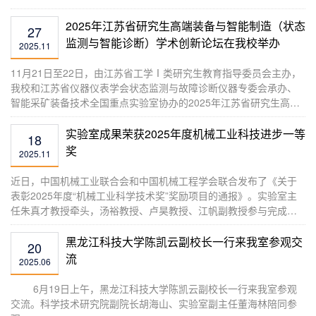
机理与缸阀集成分级快速卸压方法研究”成功获批。项目面向深部及
厚煤层煤炭开采装备技术，围绕深部煤矿开采的强冲矿压灾害、厚
2025年江苏省研究生高端装备与智能制造（状态
27
煤层和特厚煤层开采的强矿压显现对工作面和两巷液压支架造成的
监测与智能诊断）学术创新论坛在我校举办
2025.11
损害问题，研究超高性能立柱结构与抗冲性能构效...
​11月21日至22日，由江苏省工学Ⅰ类研究生教育指导委员会主办，
我校和江苏省仪器仪表学会状态监测与故障诊断仪器专委会承办、
智能采矿装备技术全国重点实验室协办的2025年江苏省研究生高端
装备与智能制造学术创新论坛在徐州举办。本届论坛以“状态监测与
智能诊断”为主题，吸引了国内相关研究领域专家学者、企业代表、
实验室成果荣获2025年度机械工业科技进步一等
18
高校相关研究方向研究生等150余名代表参会交流。11月22日上
奖
2025.11
午，论坛开幕式在宝信君澜酒店正式拉开帷幕。我校...
近日，中国机械工业联合会和中国机械工程学会联合发布了《关于
表彰2025年度“机械工业科学技术奖”奖励项目的通报》。实验室主
任朱真才教授牵头，汤裕教授、卢昊教授、江帆副教授参与完成的
项目“复杂环境下煤矿狭长巷道智能运输车辆关键技术及应用”荣获
2025年度机械工业科技进步一等奖。该项目在国家重点研发计划项
黑龙江科技大学陈凯云副校长一行来我室参观交
20
目资助下，通过产学研联合自主创新，突破了复杂环境下煤矿狭长
流
2025.06
巷道运输车辆精确定位、无人驾驶、自动化转载等...
​ 6月19日上午，黑龙江科技大学陈凯云副校长一行来我室参观
交流。科学技术研究院副院长胡海山、实验室副主任董海林陪同参