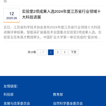
观
实验室2项成果入选2024年度江苏省行业领域十
12
大科技进展
2025.06
近日，江苏省科学技术协会发布2024年度江苏省行业领域十大科技
进展评审结果。智能采矿装备技术全国重点实验室2项成果入选。实
验室主任朱真才教授牵头，中国矿业大学第一单位完成的“复杂地质
条件煤矿辅助运输机器人”成果成功入选2024年度江苏省环境能源领
域十大科技进展；汤裕教授作为第二完成人，中国矿业大学第二单
位完成的“100吨大推力电动振动试验系统”成果成功入选2024年度江
共19条
上页
1
2
3
下页
苏省装备制造领域十大科技进展。成果名称所...
友情链接：
科技部
教育部
发展与改革委员会
自然科学基金委员会